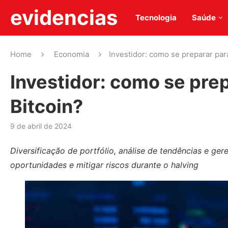
evidencias
Tecnologia
Saúde
Home
Economia
Investidor: como se preparar para
Investidor: como se prep
Bitcoin?
9 de abril de 2024
Diversificação de portfólio, análise de tendências e ge
oportunidades e mitigar riscos durante o halving