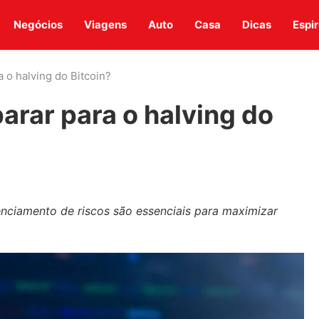
Negócios
Viagens
Auto
Casa
Dicas
Espir
 o halving do Bitcoin?
arar para o halving do
renciamento de riscos são essenciais para maximizar