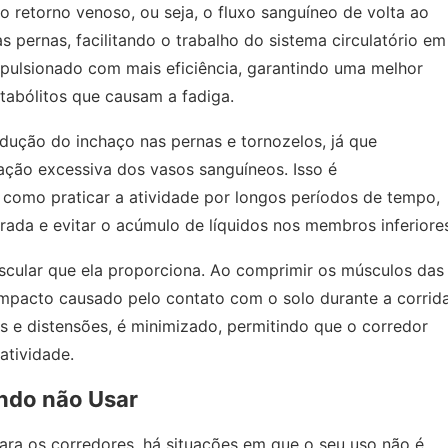
 retorno venoso, ou seja, o fluxo sanguíneo de volta ao
s pernas, facilitando o trabalho do sistema circulatório em
pulsionado com mais eficiência, garantindo uma melhor
abólitos que causam a fadiga.
dução do inchaço nas pernas e tornozelos, já que
ação excessiva dos vasos sanguíneos. Isso é
 como praticar a atividade por longos períodos de tempo,
rada e evitar o acúmulo de líquidos nos membros inferiore
cular que ela proporciona. Ao comprimir os músculos das
 impacto causado pelo contato com o solo durante a corrida
s e distensões, é minimizado, permitindo que o corredor
atividade.
ndo não Usar
ra os corredores, há situações em que o seu uso não é