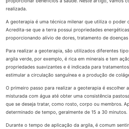
proporcionar benefícios à saúde. Neste artigo, vamos c
realizada.
A geoterapia é uma técnica milenar que utiliza o poder 
Acredita-se que a terra possui propriedades energétic
proporcionando alívio de dores, tratamento de doenças
Para realizar a geoterapia, são utilizados diferentes ti
argila verde, por exemplo, é rica em minerais e tem ação
propriedades suavizantes e é indicada para tratamentos 
estimular a circulação sanguínea e a produção de colág
O primeiro passo para realizar a geoterapia é escolher 
misturada com água até obter uma consistência pastosa.
que se deseja tratar, como rosto, corpo ou membros. Ap
determinado de tempo, geralmente de 15 a 30 minutos.
Durante o tempo de aplicação da argila, é comum sentir