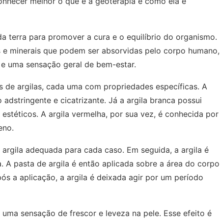
onhecer melhor o que é a geoterapia e como ela é
da terra para promover a cura e o equilíbrio do organismo.
as e minerais que podem ser absorvidas pelo corpo humano,
 e uma sensação geral de bem-estar.
pos de argilas, cada uma com propriedades específicas. A
 adstringente e cicatrizante. Já a argila branca possui
estéticos. A argila vermelha, por sua vez, é conhecida por
eno.
a argila adequada para cada caso. Em seguida, a argila é
 A pasta de argila é então aplicada sobre a área do corpo
ós a aplicação, a argila é deixada agir por um período
 uma sensação de frescor e leveza na pele. Esse efeito é