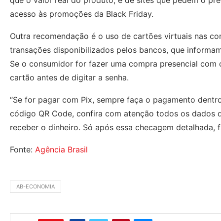
que o valor real do produto, e de sites que pedem o pr
acesso às promoções da Black Friday.
Outra recomendação é o uso de cartões virtuais nas comp
transações disponibilizados pelos bancos, que informam
Se o consumidor for fazer uma compra presencial com c
cartão antes de digitar a senha.
“Se for pagar com Pix, sempre faça o pagamento dentro 
código QR Code, confira com atenção todos os dados do
receber o dinheiro. Só após essa checagem detalhada, fa
Fonte:
Agência Brasil
AB-ECONOMIA