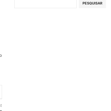
PESQUISAR
ão
t