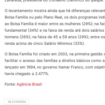
Lavareda, presidente do Conselho Científico do Ipespe.
O levantamento mostra ainda que há diferenças relevant
Bolsa Família ou pelo Plano Real, os dois programas i
ao Bolsa Família é maior entre as mulheres (29%); na fa
fundamental (34%) e na faixa de renda até dois salários
homens (26%); na faixa de 45 a 59 anos (29%); entre o
renda acima de cinco Salário Mínimos (33%).
O Bolsa Família foi criado em 2003, na primeira gestão 
facilitar o acesso das famílias a direitos básicos como s
lançado em 1994, no governo Itamar Franco, com objetivo
havia chegado a 2.477%.
Fonte:
Agência Brasil
AB-ECONOMIA