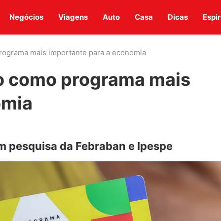
Negócios
Viagens
Auto
Casa
Dicas
Espir
programa mais importante para a economia
do como programa mais
omia
m pesquisa da Febraban e Ipespe